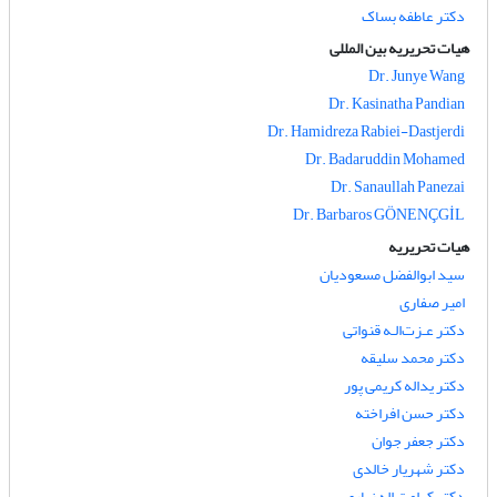
دکتر عاطفه بساک
هیات تحریریه بین المللی
Dr. Junye Wang
Dr. Kasinatha Pandian
Dr. Hamidreza Rabiei-Dastjerdi
Dr. Badaruddin Mohamed
Dr. Sanaullah Panezai
Dr. Barbaros GÖNENÇGİL
هیات تحریریه
سید ابوالفضل مسعودیان
امیر صفاری
دکتر عـزت‌الـه قنواتی
دکتر محمد سلیقه
دکتر یداله کریمی پور
دکتر حسن افراخته
دکتر جعفر جوان
دکتر شهریار خالدی
دکتر کرامت اله زیاری