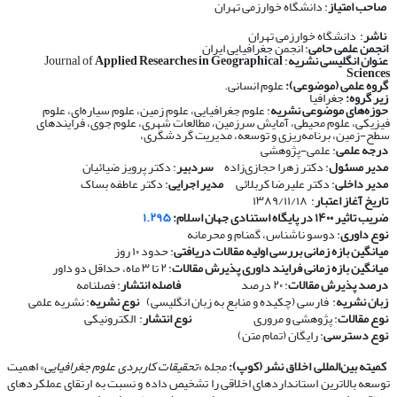
صاحب امتیاز
: دانشگاه خوارزمی تهران
ناشر
: دانشگاه خوارزمی تهران
انجمن علمی حامی
: انجمن جغرافیایی ایران
عنوان انگلیسی نشریه
: Journal of
Applied Researches in Geographical
Sciences
گروه علمی (موضوعی):
علوم انسانی.
زیر گروه:
جغرافیا
حوزه‌های موضوعی نشریه
: علوم جغرافیایی، علوم زمین، علوم سیاره‌ای، علوم
فیزیکی، علوم محیطی، آمایش سرزمین، مطالعات شهری، علوم جوی، فرایندهای
سطح-زمین، برنامه‌ریزی و توسعه، مدیریت گردشگری،
درجه علمی
: علمی-پژوهشی
مدیر مسئول
: دکتر زهرا حجازی‌زاده
سردبیر
: دکتر پرویز ضیائیان
مدیر داخلی
: دکتر علیرضا کربلائی
مدیر اجرایی
: دکتر عاطفه بساک
تاریخ آغاز اعتبار
: ۱۳۸۹/۱۱/۱۸
ضریب تاثیر ۱۴۰۰ در پایگاه استنادی جهان اسلام:
۱.۲۹۵
نوع داوری
: دوسو ناشناس، گمنام و محرمانه
​​​​​​​
میانگین بازه زمانی بررسی اولیه مقالات دریافتی
: حدود ۱۰ روز
​​​​​​​
میانگین بازه زمانی فرایند داوری پذیرش مقالات
: ۲ تا ۳ ماه، حداقل دو داور
​​​​​​​
درصد پذیرش مقالات
: ۲۰ درصد
​​​​​​​
فاصله انتشار
: فصلنامه
​​​​​​​
زبان نشریه
: فارسی (چکیده و منابع به زبان انگلیسی)
​​​​​​​
نوع نشریه
: نشریه علمی
​​​​​​​
نوع مقالات
: پژوهشی و مروری
​​​​​​​
نوع انتشار
: الکترونیکی
​​​​​​​
نوع دسترسی
: رایگان (تمام متن)
​​​​​​​
کمیته بین‌المللی اخلاق نشر (کوپ):
مجله «
تحقیقات کاربردی علوم جغرافیایی
» اهمیت
توسعه بالاترین استانداردهای اخلاقی را تشخیص داده و نسبت به ارتقای عملکردهای