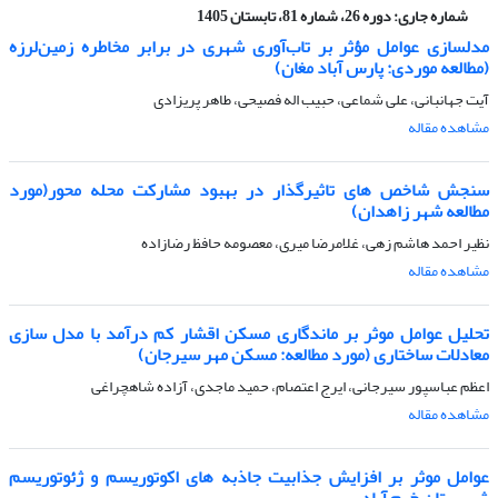
شماره جاری:
دوره 26، شماره 81، تابستان 1405
مدلسازی عوامل مؤثر بر تاب‌آوری شهری در برابر مخاطره زمین‌لرزه
(مطالعه موردی: پارس آباد مغان)
آیت جهانبانی، علی شماعی، حبیب اله فصیحی، طاهر پریزادی
مشاهده مقاله
سنجش شاخص های تاثیرگذار در بهبود مشارکت محله محور(مورد
مطالعه شهر زاهدان)
نظیر احمد هاشم زهی، غلامرضا میری، معصومه حافظ رضازاده
مشاهده مقاله
تحلیل عوامل موثر بر ماندگاری مسکن اقشار کم درآمد با مدل سازی
معادلات ساختاری (مورد مطالعه: مسکن مهر سیرجان)
اعظم عباسپور سیرجانی، ایرج اعتصام، حمید ماجدی، آزاده شاهچراغی
مشاهده مقاله
عوامل موثر بر افزایش جذابیت جاذبه های اکوتوریسم و ژئوتوریسم
شهرستان خرم آباد