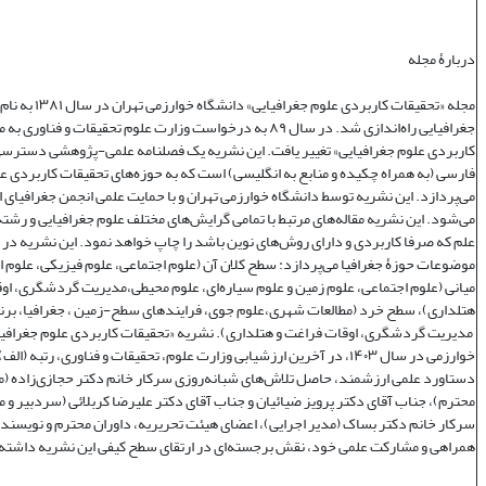
دربارۀ مجله
مجله «تحقیقات کاربردی علوم جغر
جغرافیایی راه‌اندازی شد. در سال ۸۹ به درخواست وزارت علوم تحقیقات و فنا
کاربردی علوم جغرافیایی» تغییر یافت. این نشریه یک فصلنامه علمی‌-پژوهشی دسترسی 
فارسی (به همراه چکیده و منابع به انگلیسی) است که به حوزه‌های تحقیقات کاربردی ع
می‌پردازد. این نشریه توسط دانشگاه خوارزمی تهران و با حمایت علمی انجمن جغرافیای ا
می‌شود. این نشریه مقاله‌های مرتبط با تمامی گرایش‌های مختلف علوم جغرافیایی و رشته‌
علم که صرفا کاربردی و دارای روش‌های نوین باشد را چاپ خواهد نمود. این نشریه در
موضوعات حوزۀ جغرافیا می‌پردازد: سطح کلان آن (علوم اجتماعی، علوم فیزیکی، علوم 
میانی (علوم اجتماعی، علوم زمین و علوم سیاره‌ای، علوم محیطی،مدیریت گردشگری، او
هتلداری)، سطح خرد (مطالعات شهری،علوم جوی، فرایندهای سطح-زمین ، جغرافیا، برنا
مدیریت گردشگری، اوقات فراغت و هتلداری). نشریه «تحقیقات کاربردی علوم جغرافیا
خوارزمی در سال ۱۴۰۳، در آخرین ارزشیابی وزارت علوم، تحقیقات و فناوری، رتبه (
دستاورد علمی ارزشمند، حاصل تلاش‌های شبانه‌روزی سرکار خانم دکتر حجازی‌زاده (
محترم)، جناب آقای دکتر پرویز ضیائیان و جناب آقای دکتر علیرضا کربلائی (سردبیر و 
سرکار خانم دکتر بساک (مدیر اجرایی)، اعضای هیئت تحریریه، داوران محترم و نویسندگ
همراهی و مشارکت علمی خود، نقش برجسته‌ای در ارتقای سطح کیفی این نشریه داشته‌ا