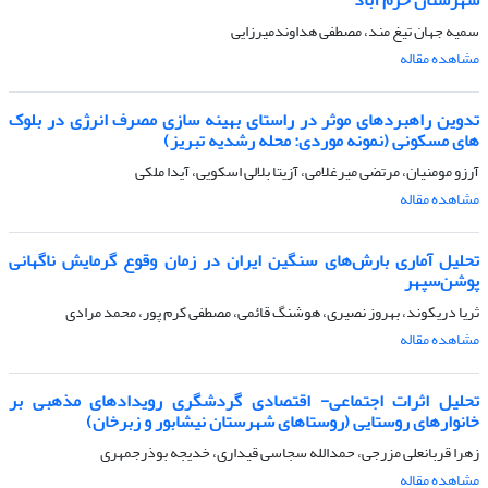
سمیه جهان تیغ مند، مصطفی هداوندمیرزایی
مشاهده مقاله
تدوین راهبردهای موثر در راستای بهینه سازی مصرف انرژی در بلوک
های مسکونی (نمونه موردی: محله رشدیه تبریز)
آرزو مومنیان، مرتضی میرغلامی، آزیتا بلالی اسکویی، آیدا ملکی
مشاهده مقاله
تحلیل آماری بارش‌های سنگین ایران در زمان وقوع گرمایش ناگهانی
پوشن‌سپهر
ثریا دریکوند، بهروز نصیری، هوشنگ قائمی، مصطفی کرم پور، محمد مرادی
مشاهده مقاله
تحلیل اثرات اجتماعی- اقتصادی گردشگری رویدادهای مذهبی بر
خانوارهای روستایی (روستاهای شهرستان نیشابور و زبرخان)
زهرا قربانعلی مزرجی، حمدالله سجاسی قیداری، خدیجه بوذرجمهری
مشاهده مقاله