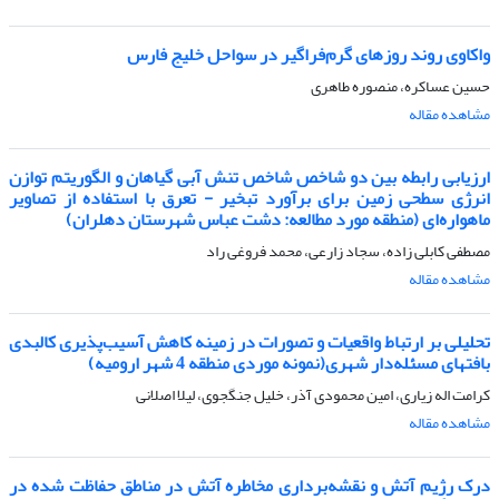
واکاوی روند روزهای گرم‌فراگیر در سواحل خلیج فارس
حسین عساکره، منصوره طاهری
مشاهده مقاله
ارزیابی رابطه بین دو شاخص شاخص تنش آبی گیاهان و الگوریتم توازن
انرژی سطحی زمین برای برآورد تبخیر - تعرق با استفاده از تصاویر
ماهواره‌ای (منطقه مورد مطالعه: دشت عباس شهرستان دهلران)
مصطفی کابلی زاده، سجاد زارعی، محمد فروغی راد
مشاهده مقاله
تحلیلی بر ارتباط واقعیات و تصورات در زمینه کاهش آسیب‌پذیری کالبدی
بافتهای مسئله‌دار شهری(نمونه موردی منطقه 4 شهر ارومیه)
کرامت اله زیاری، امین محمودی آذر، خلیل جنگجوی، لیلا اصلانی
مشاهده مقاله
درک رژیم آتش و نقشه‌برداری مخاطره آتش در مناطق حفاظت شده در