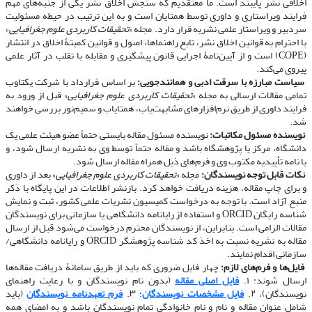
اخلاقی نشر پایبند است. ما معتقدیم که سنجش اخلاق نشر یکی از جنبه‌های مهم
فرایند ویراستاری و داوری توسط همتایان است و به این ترتیب در حیطه مسئولیت
سردبیر و ویراستار علمی نشریه قرار دارد. مجله «
تحقیقات کاربردی علوم جغرافیایی
»
با احترام به قوانین اخلاق نشر، تابع راهنماها، اصول و قوانین کمیتۀ اخلاق در انتشار
(COPE) است و از آیین‌نامۀ اجرایی قانون پیشگیری و مقابله با تقلب در آثار علمی
پیروی می‌کند.
​​​​​​​
سیاست مبارزه با سرقت ادبی و همانندجویی:
بر اساس قرارداد با شرکت یکتاوب
تمامی مقالات ارسالی به مجله «
تحقیقات کاربردی علوم جغرافیایی
» قبل از ورود به
فرایند داوری از طریق نرم‌افزارهای مشابهت‌یاب، همتایاب و سمیم‌نور بررسی خواهند
شد.
​​​​​​​
نویسنده مسئول مکاتبات:
نویسنده مسئول مقاله بایستی حتماً عضو هیئت علمی یک
دانشگاه، مرکز یا پژوهشگاه باشد و مقاله حتماً توسط وی به نشریه ارسال شود، و
یا نامه تأییدیه مکتوب وی و فرم‌های ذیل همراه مقاله ارسال شود.
​​​​​​​
نکات قابل توجه نویسندگان:
مجله «
تحقیقات کاربردی علوم جغرافیایی
» بعد از داوری
و برای چاپ مقاله، هزینه دریافت خواهد کرد. بازنشر اطلاعات در این پایگاه با ذکر
منبع آزاد است. با توجه به درخواست کمیسیون نشریات علمی کشور، ثبت و نمایش
شناسه رایگان ORCID و استفاده از رایانامه دانشگاهی یا سازمانی برای نویسندگان
مقالات الزامی است. بنابراین، از نویسندگان محترم درخواست می‌شود قبل از ارسال
مقاله به نشریه نسبت به اخذ کد شناسه پژوهشگر ORCID و رایانامه دانشگاهی/
سازمانی اقدام نمایند.
​​​​​​​
فایل‌ها و فرم‌های لازم:
چهار فایل ضروری که باید از طریق سامانۀ دریافت مقاله‌ها
ارسال شوند: ۱.
فایل اصلی مقاله
(بدون نام نویسندگان و با رعایت راهنمای
نویسندگان)، ۲.
فایل مشخصات نویسندگان
؛ ۳.
فرم تعهدنامه نویسندگان
(باید
شامل عنوان مقاله و نام و نام خانوادگی تمام نویسندگان باشد و به امضای همه