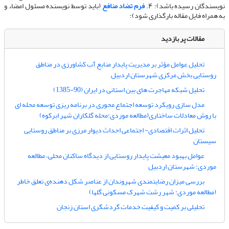
نویسندگان رسیده باشد)؛ ۴.
فرم تضاد منافع
(باید توسط نویسنده مسئول امضاء و
به همراه فایل مقاله بارگذاری شود)؛
مقالات پر بازدید
تحلیل عوامل مؤثر بر مدیریت پایدار منابع آب کشاورزی در مناطق
روستایی بخش مرکزی شهرستان اردبیل
تحلیل شبکه مهاجرت های بین استانی در ایران (90-1385)
مدل سازی رویکرد توسعه اجتماع محوری در برنامه ریزی توسعه محله ای
با روش معادلات ساختاری(مطالعه موردی:محله گلکاران شهر ابرکوه)
تحلیل اثرات اقتصادی- اجتماعی احداث دیوار مرزی بر مناطق روستایی
سیستان
عوامل بهبود معیشت پایدار روستایی از دیدگاه ساکنان محلی، مطالعه
موردی: شهرستان اردبیل
بررسی میزان رضایتمندی شهروندان از عناصر شکل دهنده‌ی تعلق خاطر
(مطالعه موردی: شهر رشت شهرک مسکونی گلها)
تحلیلی بر کمیت و کیفیت خدمات گردشگری استان زنجان