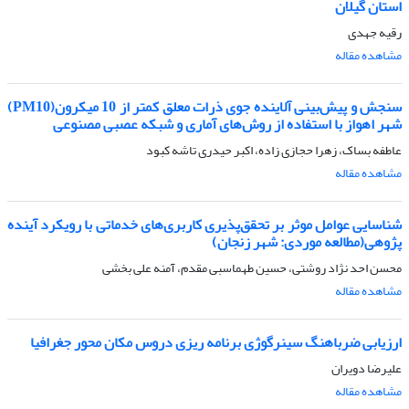
استان گیلان
رقیه جهدی
مشاهده مقاله
سنجش و پیش‌بینی آلاینده جوی ذرات معلق کمتر از 10 میکرون(PM10)
شهر اهواز با استفاده از روش‌های آماری و شبکه عصبی مصنوعی
عاطفه بساک، زهرا حجازی زاده، اکبر حیدری تاشه کبود
مشاهده مقاله
شناسایی عوامل موثر بر تحقق‌پذیری کاربری‌های خدماتی با رویکرد آینده
پژوهی(مطالعه موردی: شهر زنجان)
محسن احد نژاد روشتی، حسین طهماسبی مقدم، آمنه علی بخشی
مشاهده مقاله
ارزیابی ضرباهنگ سینرگوژی برنامه ریزی دروس مکان محور جغرافیا
علیرضا دویران
مشاهده مقاله