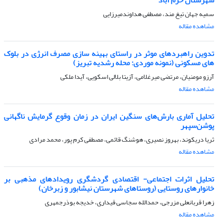
سمیه جهان تیغ مند، مصطفی هداوندمیرزایی
مشاهده مقاله
تدوین راهبردهای موثر در راستای بهینه سازی مصرف انرژی در بلوک
های مسکونی (نمونه موردی: محله رشدیه تبریز)
آرزو مومنیان، مرتضی میرغلامی، آزیتا بلالی اسکویی، آیدا ملکی
مشاهده مقاله
تحلیل آماری بارش‌های سنگین ایران در زمان وقوع گرمایش ناگهانی
پوشن‌سپهر
ثریا دریکوند، بهروز نصیری، هوشنگ قائمی، مصطفی کرم پور، محمد مرادی
مشاهده مقاله
تحلیل اثرات اجتماعی- اقتصادی گردشگری رویدادهای مذهبی بر
خانوارهای روستایی (روستاهای شهرستان نیشابور و زبرخان)
زهرا قربانعلی مزرجی، حمدالله سجاسی قیداری، خدیجه بوذرجمهری
مشاهده مقاله