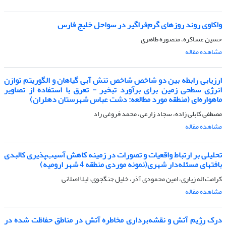
واکاوی روند روزهای گرم‌فراگیر در سواحل خلیج فارس
حسین عساکره، منصوره طاهری
مشاهده مقاله
ارزیابی رابطه بین دو شاخص شاخص تنش آبی گیاهان و الگوریتم توازن
انرژی سطحی زمین برای برآورد تبخیر - تعرق با استفاده از تصاویر
ماهواره‌ای (منطقه مورد مطالعه: دشت عباس شهرستان دهلران)
مصطفی کابلی زاده، سجاد زارعی، محمد فروغی راد
مشاهده مقاله
تحلیلی بر ارتباط واقعیات و تصورات در زمینه کاهش آسیب‌پذیری کالبدی
بافتهای مسئله‌دار شهری(نمونه موردی منطقه 4 شهر ارومیه)
کرامت اله زیاری، امین محمودی آذر، خلیل جنگجوی، لیلا اصلانی
مشاهده مقاله
درک رژیم آتش و نقشه‌برداری مخاطره آتش در مناطق حفاظت شده در