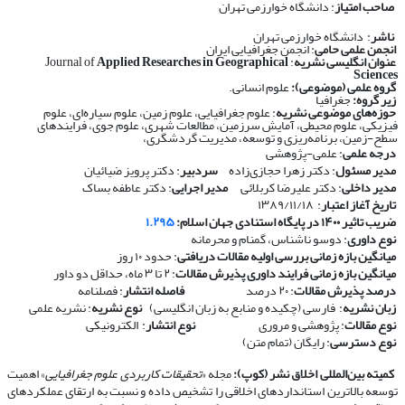
صاحب امتیاز
: دانشگاه خوارزمی تهران
ناشر
: دانشگاه خوارزمی تهران
انجمن علمی حامی
: انجمن جغرافیایی ایران
عنوان انگلیسی نشریه
: Journal of
Applied Researches in Geographical
Sciences
گروه علمی (موضوعی):
علوم انسانی.
زیر گروه:
جغرافیا
حوزه‌های موضوعی نشریه
: علوم جغرافیایی، علوم زمین، علوم سیاره‌ای، علوم
فیزیکی، علوم محیطی، آمایش سرزمین، مطالعات شهری، علوم جوی، فرایندهای
سطح-زمین، برنامه‌ریزی و توسعه، مدیریت گردشگری،
درجه علمی
: علمی-پژوهشی
مدیر مسئول
: دکتر زهرا حجازی‌زاده
سردبیر
: دکتر پرویز ضیائیان
مدیر داخلی
: دکتر علیرضا کربلائی
مدیر اجرایی
: دکتر عاطفه بساک
تاریخ آغاز اعتبار
: ۱۳۸۹/۱۱/۱۸
ضریب تاثیر ۱۴۰۰ در پایگاه استنادی جهان اسلام:
۱.۲۹۵
نوع داوری
: دوسو ناشناس، گمنام و محرمانه
​​​​​​​
میانگین بازه زمانی بررسی اولیه مقالات دریافتی
: حدود ۱۰ روز
​​​​​​​
میانگین بازه زمانی فرایند داوری پذیرش مقالات
: ۲ تا ۳ ماه، حداقل دو داور
​​​​​​​
درصد پذیرش مقالات
: ۲۰ درصد
​​​​​​​
فاصله انتشار
: فصلنامه
​​​​​​​
زبان نشریه
: فارسی (چکیده و منابع به زبان انگلیسی)
​​​​​​​
نوع نشریه
: نشریه علمی
​​​​​​​
نوع مقالات
: پژوهشی و مروری
​​​​​​​
نوع انتشار
: الکترونیکی
​​​​​​​
نوع دسترسی
: رایگان (تمام متن)
​​​​​​​
کمیته بین‌المللی اخلاق نشر (کوپ):
مجله «
تحقیقات کاربردی علوم جغرافیایی
» اهمیت
توسعه بالاترین استانداردهای اخلاقی را تشخیص داده و نسبت به ارتقای عملکردهای