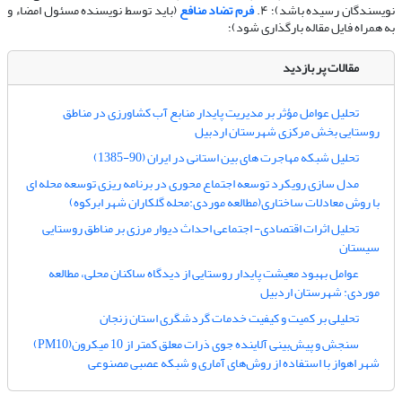
نویسندگان رسیده باشد)؛ ۴.
فرم تضاد منافع
(باید توسط نویسنده مسئول امضاء و
به همراه فایل مقاله بارگذاری شود)؛
مقالات پر بازدید
تحلیل عوامل مؤثر بر مدیریت پایدار منابع آب کشاورزی در مناطق
روستایی بخش مرکزی شهرستان اردبیل
تحلیل شبکه مهاجرت های بین استانی در ایران (90-1385)
مدل سازی رویکرد توسعه اجتماع محوری در برنامه ریزی توسعه محله ای
با روش معادلات ساختاری(مطالعه موردی:محله گلکاران شهر ابرکوه)
تحلیل اثرات اقتصادی- اجتماعی احداث دیوار مرزی بر مناطق روستایی
سیستان
عوامل بهبود معیشت پایدار روستایی از دیدگاه ساکنان محلی، مطالعه
موردی: شهرستان اردبیل
تحلیلی بر کمیت و کیفیت خدمات گردشگری استان زنجان
سنجش و پیش‌بینی آلاینده جوی ذرات معلق کمتر از 10 میکرون(PM10)
شهر اهواز با استفاده از روش‌های آماری و شبکه عصبی مصنوعی