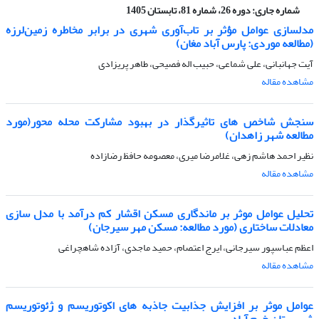
شماره جاری:
دوره 26، شماره 81، تابستان 1405
مدلسازی عوامل مؤثر بر تاب‌آوری شهری در برابر مخاطره زمین‌لرزه
(مطالعه موردی: پارس آباد مغان)
آیت جهانبانی، علی شماعی، حبیب اله فصیحی، طاهر پریزادی
مشاهده مقاله
سنجش شاخص های تاثیرگذار در بهبود مشارکت محله محور(مورد
مطالعه شهر زاهدان)
نظیر احمد هاشم زهی، غلامرضا میری، معصومه حافظ رضازاده
مشاهده مقاله
تحلیل عوامل موثر بر ماندگاری مسکن اقشار کم درآمد با مدل سازی
معادلات ساختاری (مورد مطالعه: مسکن مهر سیرجان)
اعظم عباسپور سیرجانی، ایرج اعتصام، حمید ماجدی، آزاده شاهچراغی
مشاهده مقاله
عوامل موثر بر افزایش جذابیت جاذبه های اکوتوریسم و ژئوتوریسم
شهرستان خرم آباد