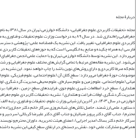
دربارۀ مجله
مجله «تحقیقات کاربردی علوم جغر
جغرافیایی راه‌اندازی شد. در سال ۸۹ به درخواست وزارت علوم تحقیقات و فنا
کاربردی علوم جغرافیایی» تغییر یافت. این نشریه یک فصلنامه علمی‌-پژوهشی دسترسی 
فارسی (به همراه چکیده و منابع به انگلیسی) است که به حوزه‌های تحقیقات کاربردی ع
می‌پردازد. این نشریه توسط دانشگاه خوارزمی تهران و با حمایت علمی انجمن جغرافیای ا
می‌شود. این نشریه مقاله‌های مرتبط با تمامی گرایش‌های مختلف علوم جغرافیایی و رشته‌
علم که صرفا کاربردی و دارای روش‌های نوین باشد را چاپ خواهد نمود. این نشریه در
موضوعات حوزۀ جغرافیا می‌پردازد: سطح کلان آن (علوم اجتماعی، علوم فیزیکی، علوم 
میانی (علوم اجتماعی، علوم زمین و علوم سیاره‌ای، علوم محیطی،مدیریت گردشگری، او
هتلداری)، سطح خرد (مطالعات شهری،علوم جوی، فرایندهای سطح-زمین ، جغرافیا، برنا
مدیریت گردشگری، اوقات فراغت و هتلداری). نشریه «تحقیقات کاربردی علوم جغرافیا
خوارزمی در سال ۱۴۰۳، در آخرین ارزشیابی وزارت علوم، تحقیقات و فناوری، رتبه (
دستاورد علمی ارزشمند، حاصل تلاش‌های شبانه‌روزی سرکار خانم دکتر حجازی‌زاده (
محترم)، جناب آقای دکتر پرویز ضیائیان و جناب آقای دکتر علیرضا کربلائی (سردبیر و 
سرکار خانم دکتر بساک (مدیر اجرایی)، اعضای هیئت تحریریه، داوران محترم و نویسندگ
همراهی و مشارکت علمی خود، نقش برجسته‌ای در ارتقای سطح کیفی این نشریه داشته‌ا