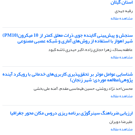
استان گیلان
رقیه جهدی
مشاهده مقاله
سنجش و پیش‌بینی آلاینده جوی ذرات معلق کمتر از 10 میکرون(PM10)
شهر اهواز با استفاده از روش‌های آماری و شبکه عصبی مصنوعی
عاطفه بساک، زهرا حجازی زاده، اکبر حیدری تاشه کبود
مشاهده مقاله
شناسایی عوامل موثر بر تحقق‌پذیری کاربری‌های خدماتی با رویکرد آینده
پژوهی(مطالعه موردی: شهر زنجان)
محسن احد نژاد روشتی، حسین طهماسبی مقدم، آمنه علی بخشی
مشاهده مقاله
ارزیابی ضرباهنگ سینرگوژی برنامه ریزی دروس مکان محور جغرافیا
علیرضا دویران
مشاهده مقاله