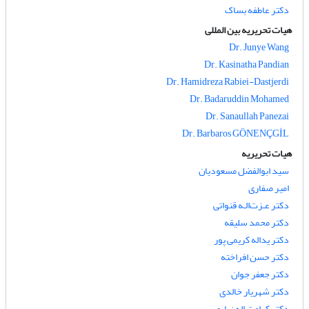
دکتر عاطفه بساک
هیات تحریریه بین المللی
Dr. Junye Wang
Dr. Kasinatha Pandian
Dr. Hamidreza Rabiei-Dastjerdi
Dr. Badaruddin Mohamed
Dr. Sanaullah Panezai
Dr. Barbaros GÖNENÇGİL
هیات تحریریه
سید ابوالفضل مسعودیان
امیر صفاری
دکتر عـزت‌الـه قنواتی
دکتر محمد سلیقه
دکتر یداله کریمی پور
دکتر حسن افراخته
دکتر جعفر جوان
دکتر شهریار خالدی
دکتر کرامت اله زیاری