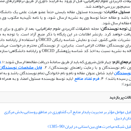
یقات کاربردی علوم جغرافیایی
» قبل از ورود به فرایند داوری از طریق نرم‌افزارهای مش
 سمیم‌نور بررسی خواهند شد.
مسئول مکاتبات:
نویسنده مسئول مقاله بایستی حتماً عضو هیئت علمی یک دانشگاه،
باشد و مقاله حتماً توسط وی به نشریه ارسال شود، و یا نامه تأییدیه مکتوب وی و
 مقاله ارسال شود.
ل توجه نویسندگان:
مجله «
تحقیقات کاربردی علوم جغرافیایی
» بعد از داوری و برای چ
افت خواهد کرد. بازنشر اطلاعات در این پایگاه با ذکر منبع آزاد است. با توجه به
کمیسیون نشریات علمی کشور، ثبت و نمایش شناسه رایگان ORCID و استفاد
رای نویسندگان مقالات الزامی است. بنابراین، از نویسندگان محترم درخواست می‌شو
ارسال مقاله به نشریه نسبت به اخذ کد شناسه پژوهشگر ORCID و رایانامه
فرم‌های لازم:
چهار فایل ضروری که باید از طریق سامانۀ دریافت مقاله‌ها ارسال شوند: ۱.
ف
 نام نویسندگان و با رعایت راهنمای نویسندگان)، ۲.
فایل مشخصات نویسندگان
نویسندگان
(باید شامل عنوان مقاله و نام و نام خانوادگی تمام نویسندگان باشد و به 
 رسیده باشد)؛ ۴.
فرم تضاد منافع
(باید توسط نویسنده مسئول امضاء و به همراه فا
شود)؛
لات پر بازدید
لیل عوامل مؤثر بر مدیریت پایدار منابع آب کشاورزی در مناطق روستایی بخش مرکزی
ن اردبیل
یل شبکه مهاجرت های بین استانی در ایران (90-1385)