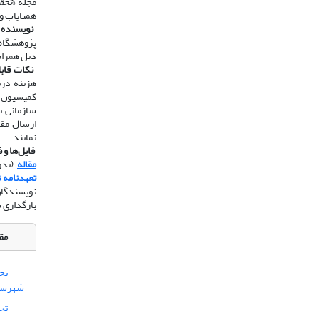
مجله «
تحق
همتایاب و
​​​​​​​
نویسنده 
پژوهشگاه 
ذیل همراه
​​​​​​​
نکات قاب
هزینه دری
سازمانی ب
نمایند.
​​​​​​​
فایل‌ها و 
مقاله
(بدون
تعهدنامه 
نویسندگان
بارگذاری 
مقا
تح
شهرستا
تحل