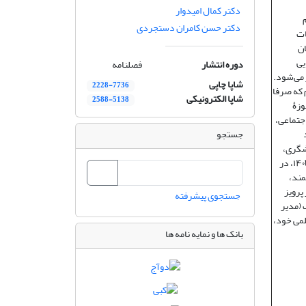
دکتر کمال امیدوار
علوم
دکتر حسن کامران دستجردی
قات
ان
یی
دوره انتشار
فصلنامه
 می‌شود.
شاپا چاپی
2228-7736
م که صرفا
شاپا الکترونیکی
2588-5138
وزۀ
اجتماعی،
جستجو
شگری،
اوقات فراغت و هتلداری). نشریه «تحقیقات کاربردی علوم جغرافیایی» دانشگاه خوارزمی در سال ۱۴۰۳، در
مند،
پرویز
جستجوی پیشرفته
 (مدیر
لمی خود،
بانک ها و نمایه نامه ها