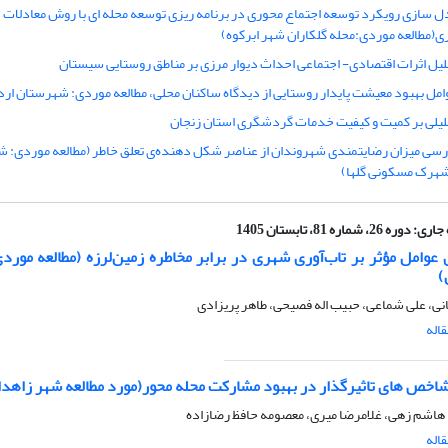
ل سازی رویکرد توسعه اجتماع محوری در برنامه ریزی توسعه محله ای با روش معادلات
ی(مطالعه موردی:محله گلکاران شهر ابرکوه)
لیل اثرات اقتصادی- اجتماعی احداث دیوار مرزی بر مناطق روستایی سیستان
امل بهبود معیشت پایدار روستایی از دیدگاه ساکنان محلی، مطالعه موردی: شهرستان ارد
لیلی بر کمیت و کیفیت خدمات گردشگری استان زنجان
رسی میزان رضایتمندی شهروندان از عناصر شکل دهنده‌ی تعلق خاطر (مطالعه موردی: ش
رک مسکونی گلها)
جاری:
دوره 26، شماره 81، تابستان 1405
عوامل مؤثر بر تاب‌آوری شهری در برابر مخاطره زمین‌لرزه (مطالعه مورد
)
انی، علی شماعی، حبیب اله فصیحی، طاهر پریزادی
اله
ص های تاثیرگذار در بهبود مشارکت محله محور(مورد مطالعه شهر زاهدا
 هاشم زهی، غلامرضا میری، معصومه حافظ رضازاده
اله