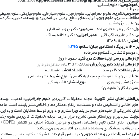
لیسی نشریه
: Journal of
Applied Researches in Geographical Sciences
 (موضوعی):
علوم انسانی.
جغرافیا
 موضوعی نشریه
: علوم جغرافیایی، علوم زمین، علوم سیاره‌ای، علوم فیزیکی، علوم محیط
طالعات شهری، علوم جوی، فرایندهای سطح-زمین، برنامه‌ریزی و توسعه، مدیریت گرد
ی
: علمی-پژوهشی
ول
: دکتر زهرا حجازی‌زاده
سردبیر
: دکتر پرویز ضیائیان
ی
: دکتر علیرضا کربلائی
مدیر اجرایی
: دکتر عاطفه بساک
اعتبار
: ۱۳۸۹/۱۱/۱۸
ان اسلام:
۱.۲۹۵
: دوسو ناشناس، گمنام و محرمانه
زه زمانی بررسی اولیه مقالات دریافتی
: حدود ۱۰ روز
ازه زمانی فرایند داوری پذیرش مقالات
: ۲ تا ۳ ماه، حداقل دو داور
رش مقالات
: ۲۰ درصد
​​​​​​​
فاصله انتشار
: فصلنامه
ه
: فارسی (چکیده و منابع به زبان انگلیسی)
​​​​​​​
نوع نشریه
: نشریه علمی
ت
: پژوهشی و مروری
​​​​​​​
نوع انتشار
: الکترونیکی
رسی
: رایگان (تمام متن)
ن‌المللی اخلاق نشر (کوپ):
مجله «
تحقیقات کاربردی علوم جغرافیایی
» اهمیت توسعه 
های اخلاقی را تشخیص داده و نسبت به ارتقای عملکردهای اخلاقی نشر پایبند است. ما مع
ق نشر یکی از جنبه‌های مهم فرایند ویراستاری و داوری توسط همتایان است و به این 
لیت سردبیر و ویراستار علمی نشریه قرار دارد. مجله «
تحقیقات کاربردی علوم جغرا
احترام به قوانی
اجرایی قانون پیشگیری و مقابله با تقلب در آثار علمی پیروی می‌کند.
ارزه با سرقت ادبی و همانندجویی:
بر اساس قرارداد با شرکت یکتاوب تمامی مقالات ا