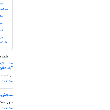
مد
ساختار
تح
عو
تح
بر
رشت شه
شماره 
مدلسازی 
آباد مغان
آیت جهانب
مشاهده مق
سنجش شاخ
نظیر احمد
مشاهده مق