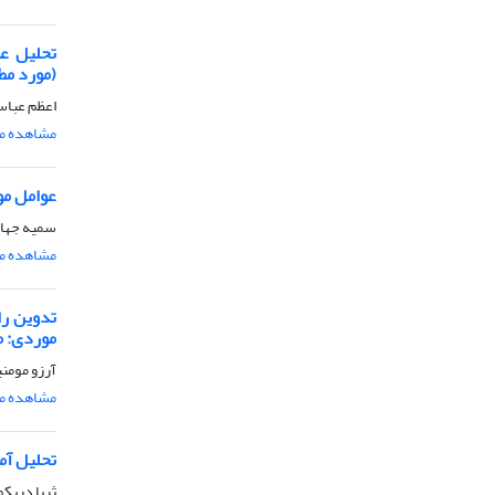
تحلیل عو
(مورد مط
اعظم عباس
مشاهده مق
عوامل مو
سمیه جهان
مشاهده مق
تدوین را
موردی: م
آرزو مومنی
مشاهده مق
تحلیل آم
ثریا دریک