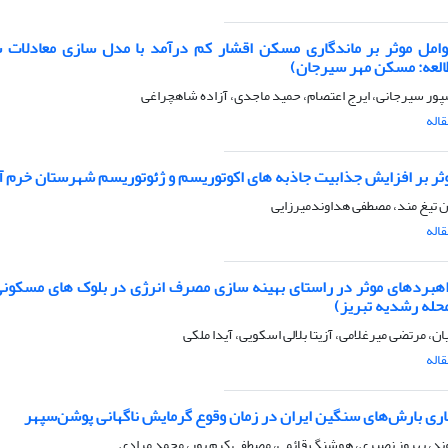
امل موثر بر ماندگاری مسکن اقشار کم درآمد با مدل سازی معادلات 
العه: مسکن مهر سیرجان)
پور سیرجانی، ایرج اعتصام، حمید ماجدی، آزاده شاهچراغی
اله
ثر بر افزایش جذابیت جاذبه های اکوتوریسم و ژئوتوریسم شهرستان خرم آب
 تیغ مند، مصطفی هداوندمیرزایی
اله
هبردهای موثر در راستای بهینه سازی مصرف انرژی در بلوک های مسکونی
حله رشدیه تبریز)
ان، مرتضی میرغلامی، آزیتا بلالی اسکویی، آیدا ملکی
اله
اری بارش‌های سنگین ایران در زمان وقوع گرمایش ناگهانی پوشن‌سپهر
وند، بهروز نصیری، هوشنگ قائمی، مصطفی کرم پور، محمد مرادی