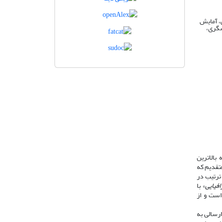
ی، آمایش
شگری،
بالاترین
تقدیم که
ترتیب در
فیایی
» با
ن اخلاق نشر، تابع راهنماها، اصول و قوانین کمیتۀ اخلاق در انتشار (COPE) است و از
رسالی به