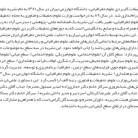
مجله «تحقیقات کاربردی علوم جغرافیایی» دانشگاه خوارزمی تهران در سال ۱۳۸۱ به نام نشریه 
جغرافیایی راه‌اندازی شد. در سال ۸۹ به درخواست وزارت علوم تحقیقات و فناوری به مجله «تحقی
لوم جغرافیایی» تغییر یافت. این نشریه یک فصلنامه علمی‌-پژوهشی دسترسی آزاد به زب
 همراه چکیده و منابع به انگلیسی) است که به حوزه‌های تحقیقات کاربردی علوم جغرافیا
. این نشریه توسط دانشگاه خوارزمی تهران و با حمایت علمی انجمن جغرافیای ایران منتشر
مقاله‌های مرتبط با تمامی گرایش‌های مختلف علوم جغرافیایی و رشته‌های مرتبط با این عل
 دارای روش‌های نوین باشد را چاپ خواهد نمود. این نشریه در سه سطح به موضوعات ح
ی‌پردازد: سطح کلان آن (علوم اجتماعی، علوم فیزیکی، علوم اجتماعی)، سطح میانی (علوم 
 و علوم سیاره‌ای، علوم محیطی،مدیریت گردشگری، اوقات فراغت و هتلداری)، سطح خرد
شهری،علوم جوی، فرایندهای سطح-زمین ، جغرافیا، برنامه‌ریزی و توسعه، مدیریت گرد
شیابی وزارت علوم، تحقیقات و فناوری، رتبه (الف) را کسب کرد. این دستاورد علمی ارزش
‌های شبانه‌روزی سرکار خانم دکتر حجازی‌زاده (مدیر مسئول محترم)، جناب آقای دکتر 
 جناب آقای دکتر علیرضا کربلائی (سردبیر و مدیر داخلی نشریه)، سرکار خانم دکتر بساک
اعضای هیئت تحریریه، داوران محترم و نویسندگان گرامی است که با همراهی و مشارکت ع
ه‌ای در ارتقای سطح کیفی این نشریه داشته‌اند.