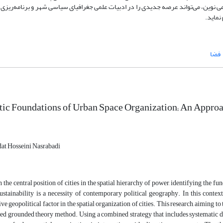
می نوین، می‌تواند عرصه جدیدی را در ادبیات علمی جغرافیای سیاسی شهر و برنامه‌ریزی
نماید.
فضا
ic Foundations of Urban Space Organization; An Approa
dat Hosseini Nasrabadi
 the central position of cities in the spatial hierarchy of power, identifying the f
ustainability is a necessity of contemporary political geography. In this contex
ive geopolitical factor in the spatial organization of cities. This research, aiming to
ted grounded theory method. Using a combined strategy that includes systematic do