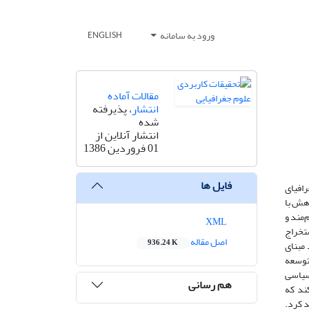
ورود به سامانه
ENGLISH
مقالات آماده
انتشار
، پذیرفته
شده
انتشار آنلاین از
01 فروردین 1386
فایل ها
رافیای
وهش با
‌مند و
XML
ستخراج
اصل مقاله
936.24 K
 مبنای
توسعه
 سیاسی
هم رسانی
کند که
د کرد.