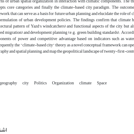
rns of urban spatial organization in interaction with climatic components. The th
pts, core categories, and finally the climate-based city paradigm. The outcome
work that can serve as a basis for future urban planning and elucidate the role of 
ormulation of urban development policies. The findings confirm that climate has
tectural pattern of Yazd's windcatchers) and functional aspects of the city, but al
ed migration) and development planning (e.g., green building standards). Accordingly
nents of power and competitive advantage based on indicators such as water s
quently, the "climate-based city" theory, as a novel conceptual framework, can open a
aphy and spatial planning, and map the geopolitical landscape of twenty-first-centu
l geography
city
Politics
Organization
climate
Space
اشت