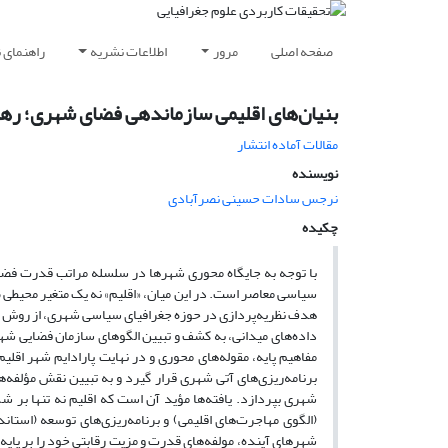
صفحه اصلی
مرور
اطلاعات نشریه
راهنمای 
بنیان‌های اقلیمی سازماندهی فضای شهری؛ رهیا
مقالات آماده انتشار
نویسنده
نرجس سادات حسینی نصرآبادی
چکیده
با توجه به جایگاه محوری
شهرها
در سلسله مراتب قدرت فضایی،
سیاسی معاصر است. در این میان، «اقلیم» نه یک متغیر محیطی 
هدف نظریه‌پردازی در حوزه جغرافیای سیاسی شهری، از روش داده‌
داده‌های میدانی، به کشف و تبیین الگوهای سازمان فضایی شهر
مفاهیم پایه، مقوله‌های محوری و در نهایت پارادایم شهر اقل
برنامه‌ریزی‌های آتی شهری قرار گیرد و به تبیین نقش مؤلف
شهری بپردازد. یافته‌ها مؤید آن است که اقلیم نه تنها بر 
(الگوی مهاجرت‌های اقلیمی) و برنامه‌ریزی‌های توسعه (استان
شهرهای آینده، مولفه‌های قدرت و مزیت رقابتی خود را بر پای