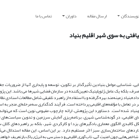
نویسندگان
ارسال مقاله
داوران
تماس با ما
فتی به سوی شهر اقلیم‌ بنیاد
 شناسایی عوامل بنیادین تأثیرگذار بر تکوین، توسعه و پایداری آنها از ضروریات جغ
صرف، بلکه یک عامل ژئوپلیتیک تعیین‌کننده در سازمان فضایی شهرها می باشد. این پژ
بنیاد زمینه‌مند بهره گرفته و با استفاده از راهبرد تلفیقی شامل مطالعات اسنادی نظام
 در تعامل با مؤلفه‌های اقلیمی پرداخته است. فرآیند کدگذاری سه‌مرحله‌ای منجر به ا
یم‌بنیاد شده است. دستاورد این پژوهش، ارائه چارچوب مفهومی نوین است که می‌تواند
ه‌های اقلیمی، در گونه‌شناسی شهری، برنامه‌ریزی آمایش سرزمین و تدوین سیاست‌های 
شکل کالبدی (الگوی معماری بادگیرهای یزد) و کارکردی شهر، بلکه بر راهبردهای کلان
داردهای ساختمان‌سازی سبز) اثر مستقیم دارد. بر این اساس، این مقاله استدلال می‌
ه شاخص‌هایی چون امنیت آبی، تاب‌آوری اقلیمی و دسترسی به انرژی پاک بازتعریف خواهن