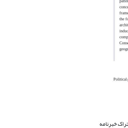
patte
conce
frame
the f
archi
induc
compo
Conse
geogr
Politica
راک خبرنامه