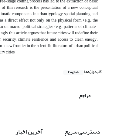
ree-stage coding process has led to the extraction of basic
 of this research is the presentation of a new conceptual
climatic components in urban typology, spatial planning, and
 a direct effect not only on the physical form (e.g., the
so on macro-political strategies (e.g., patterns of climate-
, this article argues that future cities will redefine their
ecurity, climate resilience, and access to clean energy.
 new frontier in the scientific literature of urban political
ry cities
کلیدواژه‌ها
English
مراجع
دسترسی سریع
آخرین اخبار