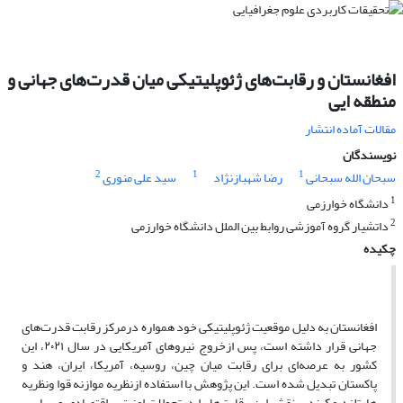
افغانستان و رقابت‌های ژئوپلیتیکی میان قدرت‌های جهانی و
منطقه ایی
مقالات آماده انتشار
نویسندگان
2
1
1
سبحان الله سبحانی
رضا شهبازنژاد
سید علی منوری
1
دانشگاه خوارزمی
2
داتشیار گروه آموزشی روابط بین الملل دانشگاه خوارزمی
چکیده
افغانستان به دلیل موقعیت ژئوپلیتیکی خود همواره درمرکز رقابت قدرت‌های
جهانی قرار داشته است، پس ازخروج نیروهای آمریکایی در سال ۲۰۲۱، این
کشور به عرصه‌ای برای رقابت میان چین، روسیه، آمریکا، ایران، هند و
پاکستان تبدیل شده است. این پژوهش با استفاده ازنظریه موازنه قوا ونظریه
هارتلند مکیندر، نقش این رقابت‌ها را درتحولات امنیتی، اقتصادی وسیاسی