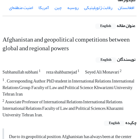
افغانستان
رقابت ژئوپلیتیکی
روسیه
چین
آمریکا
امنیت منطقه‌ای
عنوان مقاله
English
Afghanistan and geopolitical competitions between
global and regional powers
نویسندگان
English
1
1
2
Subhanullah subhani
reza shahbaznejad
Seyed Ali Monavari
1
. Corresponding Author, PhD student in International Relations, International
Relations Group, Faculty of Law and Political Science, Khwarizmi University,
Tehran, Iran,
2
Associate Professor of International Relations International Relations,
International Relations Faculty of Law and Political Sciences, Kharazmi
University, Tehran, Iran.
چکیده
English
Due to its geopolitical position, Afghanistan has always been at the center