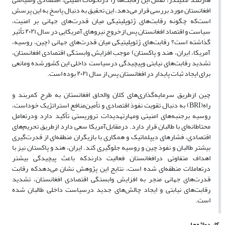
افغانستان مورد بررسی قرار می‌دهد، این تحقیق به دنبال پاسخ به این پرسش
است‌که چگونه رقابت‌های ژئوپلیتیکی میان قدرت‌های جهانی بر امنیت،
سیاست و اقتصاد افغانستان پس ازخروج نیروهای آمریکایی در سال ۲۰۲۱ تأثیر
گذاشته است؟ رقابت‌های ژئوپلیتیکی میان قدرت‌های جهانی (چین، روسیه،
آمریکا، ایران، هند و پاکستان) موجب افزایش وابستگی اقتصادی افغانستان،
تشدید رقابت‌های نیابتی وپیچیدگی درسیاست داخلی این کشورشده ومانعی
برای ایجاد ثبات پایدار در افغانستان پس از سال ۲۰۲۱ بوده است.
چین ازطریق سرمایه‌گذاری‌های کلان والحاق افغانستان به طرح کمربند و
راه(BRI) به دنبال تقویت نفوذ اقتصادی و تأمین‌منافع استراتژیک خوداست،
روسیه برجنبه‌های امنیتی ومهارتهدیدات تروریستی تأکید دارد ودرتعامل
محتاطانه‌ای با طالبان قرار دارد. درمقابل‌آمریکا سعی دارد ازطریق تحریم‌های
اقتصادی، فشارهای دیپلماتیک و همکاری با بازیگران منطقه‌ای از قدرت‌گیری
بیشتر طالبان و نفوذ چین و روسیه جلوگیری کند. ایران، هند و پاکستان نیز با
اهداف متفاوتی درافغانستان فعالیت دارندکه باعث پیچیدگی بیشتر
درتعاملات منطقه‌ای شده است، نتایج این پژوهش نشان می‌دهدکه رقابت
قدرت‌های جهانی منجر به افزایش وابستگی اقتصادی افغانستان، تشدید
رقابت‌های نیابتی و ایجاد چالش‌های جدید درسیاست داخلی طالبان شده
است.
کلیدواژه‌ها