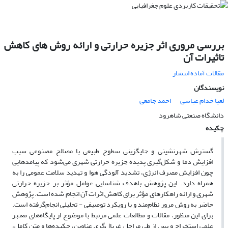
بررسی مروری اثر جزیره حرارتی و ارائه روش های کاهش
تاثیرات آن
مقالات آماده انتشار
نویسندگان
لعیا خدام عباسی
احمد جامعی
دانشگاه صنعتی شاهرود
چکیده
گسترش شهرنشینی و جایگزینی سطوح طبیعی با مصالح مصنوعی سبب
افزایش دما و شکل‌گیری پدیده جزیره حرارتی شهری می‌شود که پیامدهایی
چون افزایش مصرف انرژی، تشدید آلودگی هوا و تهدید سلامت عمومی را به
همراه دارد. این پژوهش باهدف شناسایی عوامل مؤثر بر جزیره حرارتی
شهری و ارائه راهکارهای مؤثر برای کاهش اثرات آن انجام شده است. پژوهش
حاضر به روش مرور نظام‌مند و با رویکرد توصیفی - تحلیلی انجام‌گرفته است.
برای این منظور، مقالات و مطالعات علمی مرتبط با موضوع از پایگاه‌های معتبر
علمی استخراج و پس از طی مراحل غربال‌گری عناوین، چکیده‌ها و متن کامل،