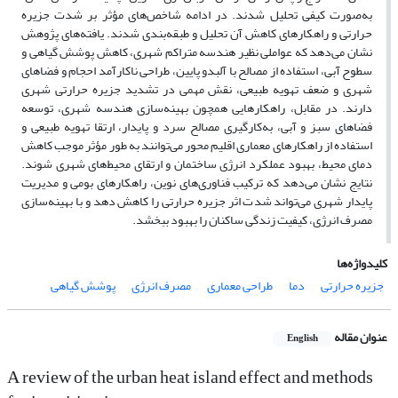
به‌صورت کیفی تحلیل شدند. در ادامه شاخص‌های مؤثر بر شدت جزیره
حرارتی و راهکارهای کاهش آن تحلیل و طبقه‌بندی شدند. یافته‌های پژوهش
نشان می‌دهد که عواملی نظیر هندسه متراکم شهری، کاهش پوشش گیاهی و
سطوح آبی، استفاده از مصالح با آلبدو پایین، طراحی ناکارآمد احجام و فضاهای
شهری و ضعف تهویه طبیعی، نقش مهمی در تشدید جزیره حرارتی شهری
دارند. در مقابل، راهکارهایی همچون بهینه‌سازی هندسه شهری، توسعه
فضاهای سبز و آبی، به‌کارگیری مصالح سرد و پایدار، ارتقا تهویه طبیعی و
استفاده از راهکارهای معماری اقلیم محور می‌توانند به طور مؤثر موجب کاهش
دمای محیط، بهبود عملکرد انرژی ساختمان و ارتقای محیط‌های شهری شوند.
نتایج نشان می‌‌دهد که ترکیب فناوری‌های نوین، راهکارهای بومی و مدیریت
پایدار شهری می‌‌تواند شدت اثر جزیره حرارتی را کاهش دهد و با بهینه‌سازی
مصرف انرژی، کیفیت زندگی ساکنان را بهبود ببخشد.
کلیدواژه‌ها
جزیره حرارتی
دما
طراحی معماری
مصرف انرژی
پوشش گیاهی
عنوان مقاله
English
A review of the urban heat island effect and methods