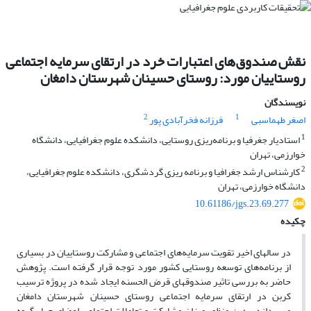
نقش صندوق‌های اعتبارات خرد در ارتقای سرمایه اجتماعی
روستاییان مورد: روستای حسینان شهرستان دامغان
نویسندگان
2
1
اصغر طهماسبی
فرزانه فخرآبادی پور
1
استادیار جغرفیا و برنامه‌ریزی روستایی، دانشکده علوم جغرافیایی، دانشگاه
خوارزمی، تهران
2
کارشناس ارشد جغرافیا و برنامه ریزی گردشگری، دانشکده علوم جغرافیایی،
دانشگاه خوارزمی، تهران
10.61186/jgs.23.69.277
چکیده
در سالهای اخیر تقویت سرمایه‌های اجتماعی و مشارکت روستاییان در بسیاری
از برنامه‌های توسعه روستایی کشور مورد توجه قرار گرفته است. پژوهش
حاضر به بررسی تاثیر صندوق­های قرض الحسنه ایجاد شده در پروژه ترسیب
کربن در ارتقای سرمایه‌ اجتماعی روستای حسینان شهرستان دامغان
می‌پردازد. بدین ‌منظور میزان مشارکت و تعاملات اجتماعی اعضای چهار گروه