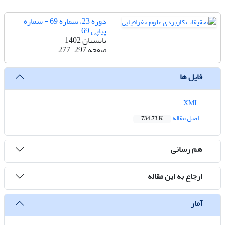
دوره 23، شماره 69 - شماره
پیاپی 69
تابستان 1402
صفحه
277-297
فایل ها
XML
اصل مقاله
734.73 K
هم رسانی
ارجاع به این مقاله
آمار