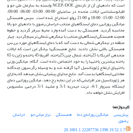
است که داده­های آن از تارنمای
NCEP/DOE
وابسته به سازمان ملی جو و
اقیانوس­شناسی ایالات متحده در ساعت­های 00:00؛ 03:00؛ 06:00؛ 09:00؛
12:00؛ 15:00؛ 18:00 و 21:00 زولو استخراج شده است. سپس همبستگی
میانگین روزانه­ی دمای ایستگاه­های منتخب خراسان رضوی با داده­های جو بالا
محاسبه گردید. همبستگی به دست آمده وارد محیط سرفر گردید و خطوط
همچند همبستگی ایستگاه­های منتخب با نیمکره­ی شمالی ترسیم گردید. چهار
منطقه در نیمکره­ی شمالی به دست آمد که با دمای ایستگاه­های مورد بررسی
همبستگی بالایی نشان دادند. نتایج همبستگی­ها بیانگر این است که ایالات
متحده­ی آمریکا با 25یاخته، شمال چین 25یاخته، آفریقا 45 یاخته و ژاپن با 65
یاخته بیشترین یاخته­ها را به خود اختصاص داده است. آنگاه، میانگین وزنی
یاخته­های ارتفاع ژئوپتانسیل آنها گرفته شد و به وسیله رگرسیون چندگانه
معادله­ی ایستگاه­ها بدست آمد. نتایج مدل­های پیش­یابی نشان می­دهد که به اِزای
هر ژئوپتانسیل متر افزایشی که در این نمایه رخ دهد، میانگین روزانه­ی دمای
ایستگاه­ سبزوار 4/1، تربت حیدریه 3/1 و مشهد 3/1 درجه­ی سلسیوس
افزایش نشان خواهد داد.
کلیدواژه‌ها
پیش‌بینی
میانگین روزانه‌ی دما
همبستگی
تراز میانی جو
خراسان
رضوی
20.1001.1.22287736.1398.19.52.1.7