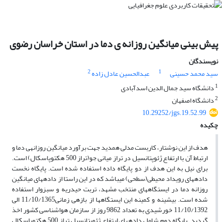
پیش بینی میانگین روزانه ی دما در استان خراسان رضوی
نویسندگان
2
1
سید محمد حسینی
عبدالحسین عادل زاده
1
دانشگاه سید جمال الدین اسدآبادی
2
دانشگاه اصفهان
10.29252/jgs.19.52.99
چکیده
هدف از این نوشتار، کاربست مدلی همدید جهت برآورد میانگین روزانه­ی دما و
ارتباط آن با ارتفاع ژئوپتانسیل در تراز میانی جو(تراز 500 هکتوپاسکال) است.
برای نیل به این هدف از دو پایگاه داده استفاده شده است. پایگاه نخست
داده­های رویداد محیطی(سطحی) می­باشد که در این راستا از داده­های میانگین
روزانه دما در ایستگاه­های منتخب مشهد، تربت حیدریه و سبزوار استفاده
شده است. بیشینه و کمینه این ایستگاه­ها از بازه­ی زمانی11/10/1365 الی
11/10/1392 خورشیدی به تعداد 9862 روز از سازمان هواشناسی کشور اخذ
گردید. پایگاه دوم شامل داده­های ارتفاع ژئوپتانسیل تراز 500 هکتوپاسکال