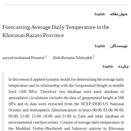
عنوان مقاله
English
Forecasting Average Daily Temperature in the
Khorasan Razavi Province
نویسندگان
English
1
2
sayyed mohamad Hosseini
Abdolhossein Adelzadeh
چکیده
English
In this research, applied synoptic model for determining the average daily
temperature and its relationship with the Geopotential Height in middle
level (500 HPa). Therefore, two database were used: database of
atmospheric circulations, includes the data of geopotential height at 500
HPa and its data were extracted from the NCEP/DOE(US National
Oceanic and Atmospheric Administration) in hours 00:00; 03:00; 06:00;
09:00; 12:00; 15:00; 18:00; and 21:00 in Zulu and other, database of
environmental (surface) events. Contain of average daily temperature in
the Mashhad, Torbat-Heydarieh and Sabzevar stations in Khorasan